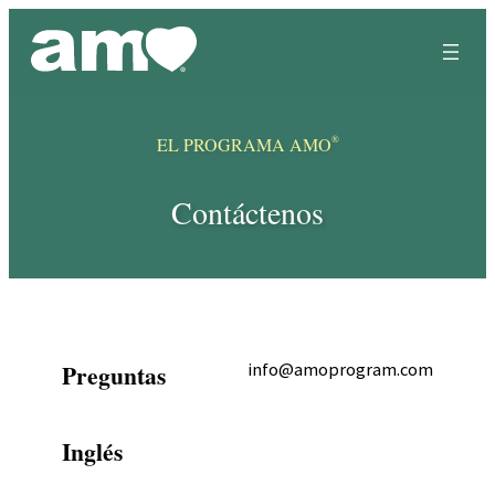
Skip
to
content
®
EL PROGRAMA AMO
Contáctenos
Preguntas
info@amoprogram.com
Inglés