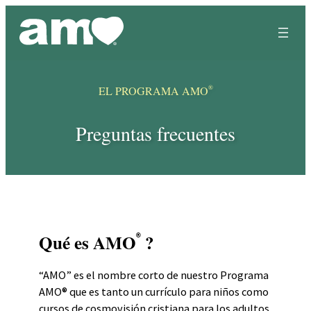
Skip
to
content
®
EL PROGRAMA AMO
Preguntas frecuentes
Qué es AMO
?
®
“AMO” es el nombre corto de nuestro Programa
AMO® que es tanto un currículo para niños como
cursos de cosmovisión cristiana para los adultos