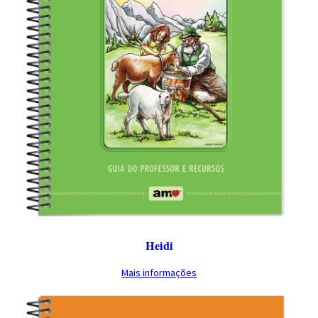
n
ó
q
u
i
o
Heidi
Mais informações