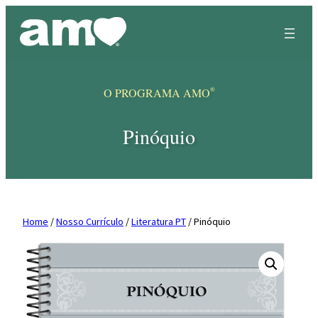
Skip
to
content
®
O PROGRAMA AMO
Pinóquio
Home
/
Nosso Currículo
/
Literatura PT
/ Pinóquio