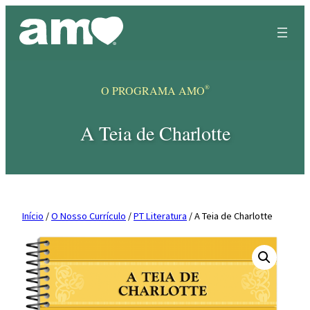
Skip
to
content
®
O PROGRAMA AMO
A Teia de Charlotte
Início
/
O Nosso Currículo
/
PT Literatura
/ A Teia de Charlotte