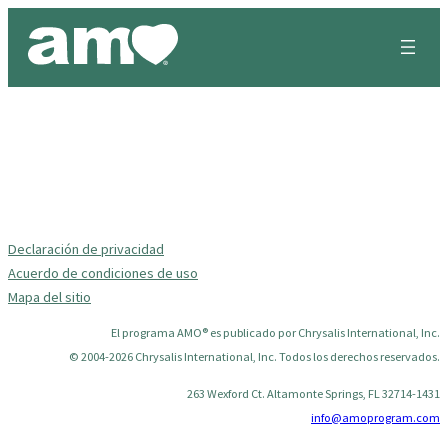
Skip
to
content
Declaración de privacidad
Acuerdo de condiciones de uso
Mapa del sitio
El programa AMO® es publicado por Chrysalis International, Inc.
© 2004-2026 Chrysalis International, Inc. Todos los derechos reservados.
263 Wexford Ct. Altamonte Springs, FL 32714-1431
info@amoprogram.com