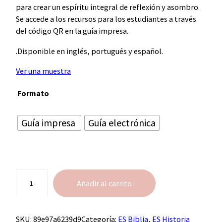
para crear un espíritu integral de reflexión y asombro.
Se accede a los recursos para los estudiantes a través
del código QR en la guía impresa.
.Disponible en inglés, portugués y español.
Ver una muestra
Formato
Guía impresa
Guía electrónica
C
Añadir al carrito
a
n
t
SKU:
89e97a6239d9
Categoría:
ES Biblia
, 
ES Historia