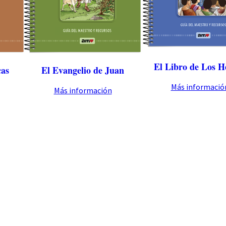
c
a
n
t
i
El Libro de Los H
cas
El Evangelio de Juan
d
a
Más informació
Más información
d