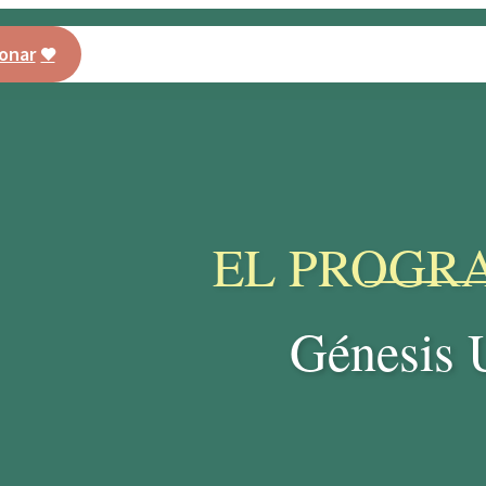
onar
Programa AMO
Entrenamiento
Nuestro currículo
Ch
EL PROGR
Génesis 