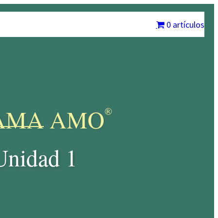
rysalis International
Contáctenos
Mi cuenta
0 artículos
AMA AMO
®
Unidad 1