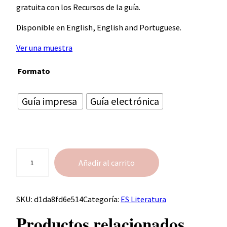
gratuita con los Recursos de la guía.
Disponible en English, English and Portuguese.
Ver una muestra
Formato
Guía impresa
Guía electrónica
C
Añadir al carrito
a
n
t
SKU:
d1da8fd6e514
Categoría:
ES Literatura
i
d
Productos relacionados
a