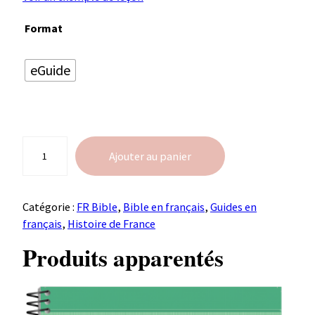
Format
eGuide
L
Ajouter au panier
'
E
v
Catégorie :
FR Bible
, 
Bible en français
, 
Guides en
a
français
, 
Histoire de France
n
g
Produits apparentés
i
l
e
d